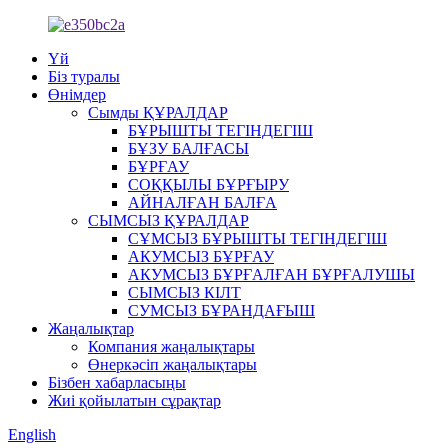
Үй
Біз туралы
Өнімдер
Сымды ҚҰРАЛДАР
БҰРЫШТЫ ТЕГІНДЕГІШ
БҰЗУ БАЛҒАСЫ
БҰРҒАУ
СОҚҚЫЛЫ БҰРҒЫРУ
АЙНАЛҒАН БАЛҒА
СЫМСЫЗ ҚҰРАЛДАР
СҰМСЫЗ БҰРЫШТЫ ТЕГІНДЕГІШ
АКУМСЫЗ БҰРҒАУ
АКУМСЫЗ БҰРҒАЛҒАН БҰРҒАЛУШЫ
СЫМСЫЗ КІЛТ
СУМСЫЗ БҰРАНДАҒЫШ
Жаңалықтар
Компания жаңалықтары
Өнеркәсіп жаңалықтары
Бізбен хабарласыңы
Жиі қойылатын сұрақтар
English