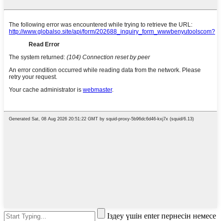
Іздеу үшін enter пернесін немесе