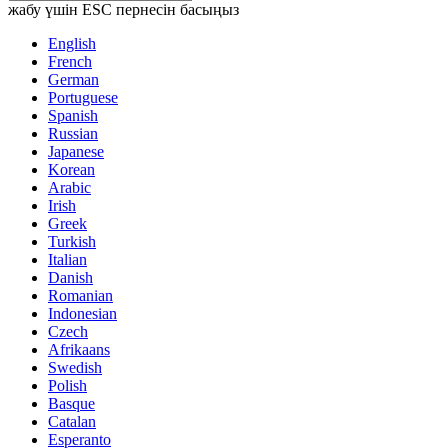
жабу үшін ESC пернесін басыңыз
English
French
German
Portuguese
Spanish
Russian
Japanese
Korean
Arabic
Irish
Greek
Turkish
Italian
Danish
Romanian
Indonesian
Czech
Afrikaans
Swedish
Polish
Basque
Catalan
Esperanto