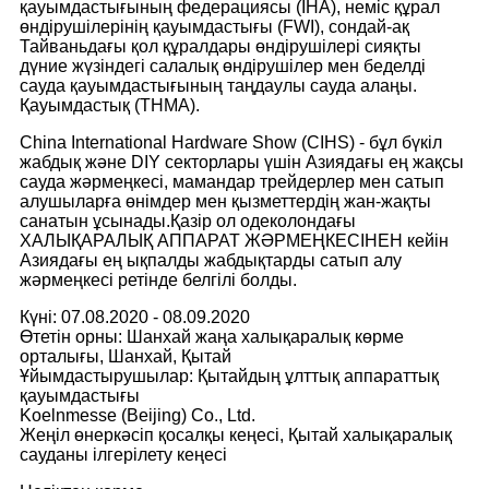
қауымдастығының федерациясы (IHA), неміс құрал
өндірушілерінің қауымдастығы (FWI), сондай-ақ
Тайваньдағы қол құралдары өндірушілері сияқты
дүние жүзіндегі салалық өндірушілер мен беделді
сауда қауымдастығының таңдаулы сауда алаңы.
Қауымдастық (THMA).
China International Hardware Show (CIHS) - бұл бүкіл
жабдық және DIY секторлары үшін Азиядағы ең жақсы
сауда жәрмеңкесі, мамандар трейдерлер мен сатып
алушыларға өнімдер мен қызметтердің жан-жақты
санатын ұсынады.Қазір ол одеколондағы
ХАЛЫҚАРАЛЫҚ АППАРАТ ЖӘРМЕҢКЕСІНЕН кейін
Азиядағы ең ықпалды жабдықтарды сатып алу
жәрмеңкесі ретінде белгілі болды.
Күні: 07.08.2020 - 08.09.2020
Өтетін орны: Шанхай жаңа халықаралық көрме
орталығы, Шанхай, Қытай
Ұйымдастырушылар: Қытайдың ұлттық аппараттық
қауымдастығы
Koelnmesse (Beijing) Co., Ltd.
Жеңіл өнеркәсіп қосалқы кеңесі, Қытай халықаралық
сауданы ілгерілету кеңесі