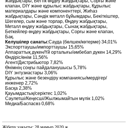
жабдықтары, Беттік өңдеу жабдықтары, Сорғы және
клапан, DIY және құрылыс жабдықтары, Құрылыс
материалдары және компоненттері, Жиһаз
жабдықтары, Сәндік металл бұйымдары, Бекіткіштер,
Шегелер, сым және торлар, Өңдеу жабдықтары,
Металл өңдеу жабдықтары, Сынақ жабдықтары,
Беткейлер өңдеу жабдықтары, Сорғы және клапан,
Бақ.
Келушілер санаты:
Сауда (бөлшек/көтерме) 34,01%
Экспорттаушы/импорттаушы 15,65%
Аппараттық дүкен/Үй орталығы/әмбебап дүкен 14,29%
Өндіріс/өнім 11,56%
Агент/Дистрибьютор 7,82%
Өнімнің соңғы пайдаланушысы 5,78%
DIY энтузиастары 3,06%
Құрылыс және безендіру компаниясы/мердігер/
инженер 2,72%
Басқа 2,38%
Қауымдастық/серіктес 1,02%
Сәулетші/Кеңесші/Жылжымайтын мүлік 1,02%
Медиа/Баспасөз 0,68%
Жіберу уақыты: 28 мамыр 2020 ж