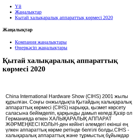
Үй
Жаңалықтар
Қытай халықаралық аппараттық көрмесі 2020
Жаңалықтар
Компания жаңалықтары
Өнеркәсіп жаңалықтары
Қытай халықаралық аппараттық
көрмесі 2020
China International Hardware Show (CIHS) 2001 жылы
құрылған. Соңғы онжылдықта Қытайдың халықаралық
аппараттық көрмесі (CIHS) нарыққа, қызмет көрсету
саласына бейімделіп, қарқынды дамып келеді.Қазір ол
Германияда өткен ХАЛЫҚАРАЛЫҚ АППАРАТ
ЖӘРМЕҢКЕСІ КОЛЬН-ден кейінгі әлемдегі екінші ең
үлкен аппараттық көрме ретінде белгілі болды.CIHS -
халықаралық аппараттық және тұрмыстық бұйымдар