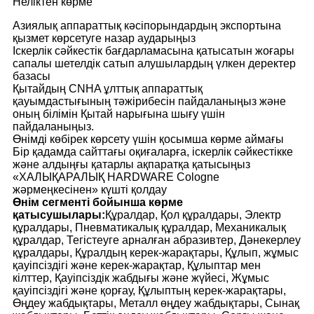
Неліктен көрме
Азиялық аппараттық кәсіпорындардың экспортына
қызмет көрсетуге назар аударыңыз
Іскерлік сәйкестік бағдарламасына қатысатын жоғары
сапалы шетелдік сатып алушылардың үлкен деректер
базасы
Қытайдың CNHA ұлттық аппараттық
қауымдастығының тәжірибесін пайдаланыңыз және
оның білімін Қытай нарығына шығу үшін
пайдаланыңыз.
Өнімді көбірек көрсету үшін қосымша көрме аймағы
Бір қадамда сайттағы оқиғаларға, іскерлік сәйкестікке
және алдыңғы қатарлы ақпаратқа қатысыңыз
«ХАЛЫҚАРАЛЫҚ HARDWARE Cologne
жәрмеңкесінен» күшті қолдау
Өнім сегменті бойынша көрме
қатысушылары:
Құралдар, Қол құралдары, Электр
құралдары, Пневматикалық құралдар, Механикалық
құралдар, Тегістеуге арналған абразивтер, Дәнекерлеу
құралдары, Құралдың керек-жарақтары, Құлып, жұмыс
қауіпсіздігі және керек-жарақтар, Құлыптар мен
кілттер, Қауіпсіздік жабдығы және жүйесі, Жұмыс
қауіпсіздігі және қорғау, Құлыптың керек-жарақтары,
Өңдеу жабдықтары, Металл өңдеу жабдықтары, Сынақ