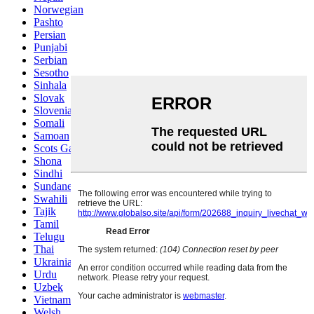
Norwegian
Pashto
Persian
Punjabi
Serbian
Sesotho
Sinhala
Slovak
Slovenian
Somali
Samoan
Scots Gaelic
Shona
Sindhi
Sundanese
Swahili
Tajik
Tamil
Telugu
Thai
Ukrainian
Urdu
Uzbek
Vietnamese
Welsh