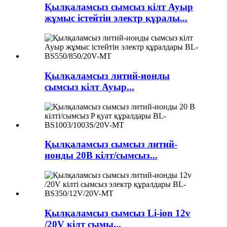
Қылқаламсыз сымсыз кілт Ауыр
жұмыс істейтін электр құралы...
Қылқаламсыз литий-ионды
сымсыз кілт Ауыр...
Қылқаламсыз сымсыз литий-
ионды 20В кілт/сымсыз...
Қылқаламсыз сымсыз Li-ion 12v
/20V кілт сымы...