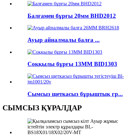
Балғамен бұрғы 20мм BHD2012
Ауыр айналмалы балға ...
Соққылы бұрғы 13MM BID1303
Сымсыз щеткасыз бұрыштық гр...
СЫМСЫЗ ҚҰРАЛДАР