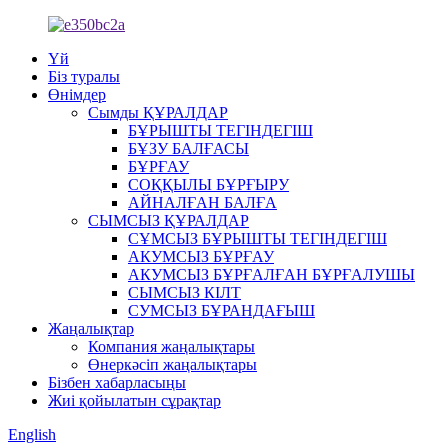
Үй
Біз туралы
Өнімдер
Сымды ҚҰРАЛДАР
БҰРЫШТЫ ТЕГІНДЕГІШ
БҰЗУ БАЛҒАСЫ
БҰРҒАУ
СОҚҚЫЛЫ БҰРҒЫРУ
АЙНАЛҒАН БАЛҒА
СЫМСЫЗ ҚҰРАЛДАР
СҰМСЫЗ БҰРЫШТЫ ТЕГІНДЕГІШ
АКУМСЫЗ БҰРҒАУ
АКУМСЫЗ БҰРҒАЛҒАН БҰРҒАЛУШЫ
СЫМСЫЗ КІЛТ
СУМСЫЗ БҰРАНДАҒЫШ
Жаңалықтар
Компания жаңалықтары
Өнеркәсіп жаңалықтары
Бізбен хабарласыңы
Жиі қойылатын сұрақтар
English