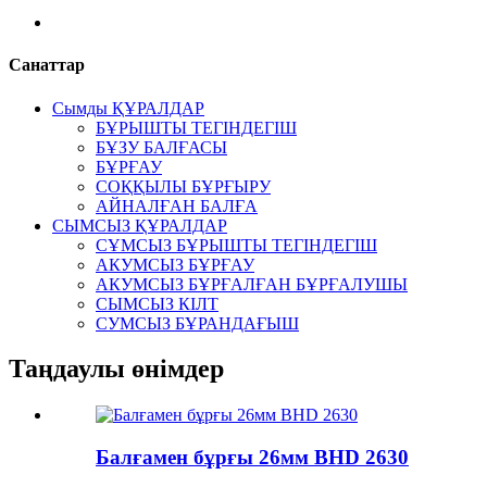
Санаттар
Сымды ҚҰРАЛДАР
БҰРЫШТЫ ТЕГІНДЕГІШ
БҰЗУ БАЛҒАСЫ
БҰРҒАУ
СОҚҚЫЛЫ БҰРҒЫРУ
АЙНАЛҒАН БАЛҒА
СЫМСЫЗ ҚҰРАЛДАР
СҰМСЫЗ БҰРЫШТЫ ТЕГІНДЕГІШ
АКУМСЫЗ БҰРҒАУ
АКУМСЫЗ БҰРҒАЛҒАН БҰРҒАЛУШЫ
СЫМСЫЗ КІЛТ
СУМСЫЗ БҰРАНДАҒЫШ
Таңдаулы өнімдер
Балғамен бұрғы 26мм BHD 2630