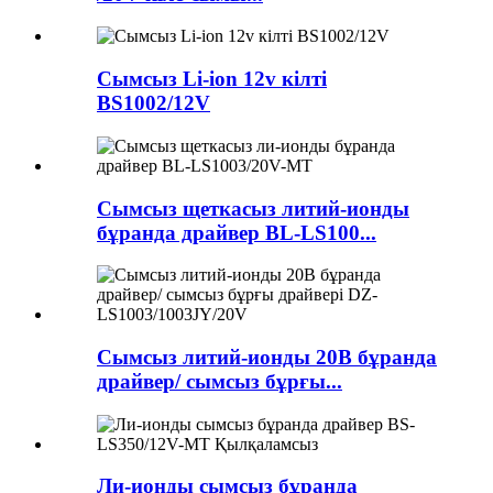
Сымсыз Li-ion 12v кілті
BS1002/12V
Сымсыз щеткасыз литий-ионды
бұранда драйвер BL-LS100...
Сымсыз литий-ионды 20В бұранда
драйвер/ сымсыз бұрғы...
Ли-ионды сымсыз бұранда