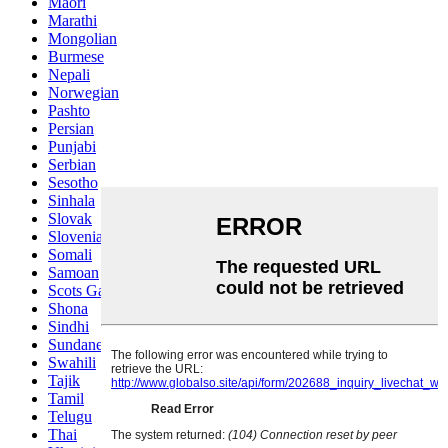
Maori
Marathi
Mongolian
Burmese
Nepali
Norwegian
Pashto
Persian
Punjabi
Serbian
Sesotho
Sinhala
Slovak
Slovenian
Somali
Samoan
Scots Gaelic
Shona
Sindhi
Sundanese
Swahili
Tajik
Tamil
Telugu
Thai