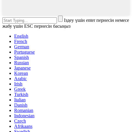
Іздеу үшін enter пернесін немесе
жабу үшін ESC пернесін басыңыз
English
French
German
Portuguese
Spanish
Russian
Japanese
Korean
Arabic
Irish
Greek
Turkish
Italian
Danish
Romanian
Indonesian
Czech
Afrikaans
Swedish