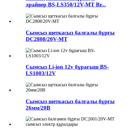
драйвер BS-LS350/12V-MT Br...
Сымсыз щеткасыз балғалы бұрғы
DC2808/20V-MT
Сымсыз Li-ion 12v бұрағыш BS-
LS1003/12V
Сымсыз щеткасыз балғалы бұрғы
26мм/20В