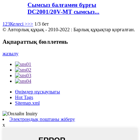
Сымсыз балғамен бұрғы
DC2001/20V-MT сымсыз...
1
2
3
Келесі >
>>
1/3 бет
© Авторлық құқық - 2010-2022 : Барлық құқықтар қорғалған.
Ақпараттық бюллетень
жазылу
Өнімдер нұсқаулығы
Hot Tags
Sitemap.xml
Электрондық поштаны жіберу
x