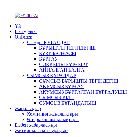
Үй
Біз туралы
Өнімдер
Сымды ҚҰРАЛДАР
БҰРЫШТЫ ТЕГІНДЕГІШ
БҰЗУ БАЛҒАСЫ
БҰРҒАУ
СОҚҚЫЛЫ БҰРҒЫРУ
АЙНАЛҒАН БАЛҒА
СЫМСЫЗ ҚҰРАЛДАР
СҰМСЫЗ БҰРЫШТЫ ТЕГІНДЕГІШ
АКУМСЫЗ БҰРҒАУ
АКУМСЫЗ БҰРҒАЛҒАН БҰРҒАЛУШЫ
СЫМСЫЗ КІЛТ
СУМСЫЗ БҰРАНДАҒЫШ
Жаңалықтар
Компания жаңалықтары
Өнеркәсіп жаңалықтары
Бізбен хабарласыңы
Жиі қойылатын сұрақтар