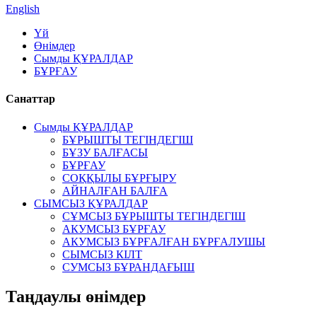
English
Үй
Өнімдер
Сымды ҚҰРАЛДАР
БҰРҒАУ
Санаттар
Сымды ҚҰРАЛДАР
БҰРЫШТЫ ТЕГІНДЕГІШ
БҰЗУ БАЛҒАСЫ
БҰРҒАУ
СОҚҚЫЛЫ БҰРҒЫРУ
АЙНАЛҒАН БАЛҒА
СЫМСЫЗ ҚҰРАЛДАР
СҰМСЫЗ БҰРЫШТЫ ТЕГІНДЕГІШ
АКУМСЫЗ БҰРҒАУ
АКУМСЫЗ БҰРҒАЛҒАН БҰРҒАЛУШЫ
СЫМСЫЗ КІЛТ
СУМСЫЗ БҰРАНДАҒЫШ
Таңдаулы өнімдер