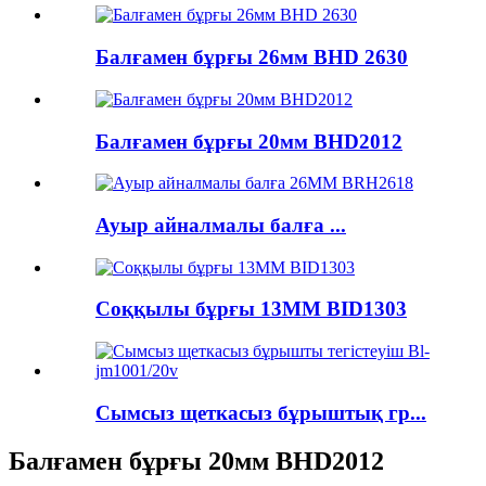
Балғамен бұрғы 26мм BHD 2630
Балғамен бұрғы 20мм BHD2012
Ауыр айналмалы балға ...
Соққылы бұрғы 13MM BID1303
Сымсыз щеткасыз бұрыштық гр...
Балғамен бұрғы 20мм BHD2012