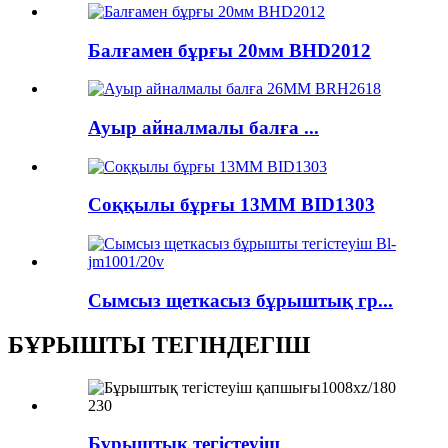
Балғамен бұрғы 20мм BHD2012
Ауыр айналмалы балға ...
Соққылы бұрғы 13MM BID1303
Сымсыз щеткасыз бұрыштық гр...
БҰРЫШТЫ ТЕГІНДЕГІШ
Бұрыштық тегістеуіш