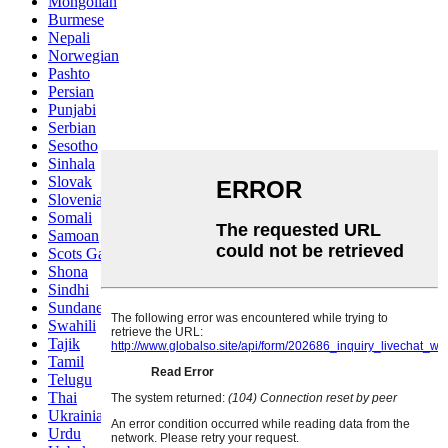
Mongolian
Burmese
Nepali
Norwegian
Pashto
Persian
Punjabi
Serbian
Sesotho
Sinhala
Slovak
Slovenian
Somali
Samoan
Scots Gaelic
Shona
Sindhi
Sundanese
Swahili
Tajik
Tamil
Telugu
Thai
Ukrainian
Urdu