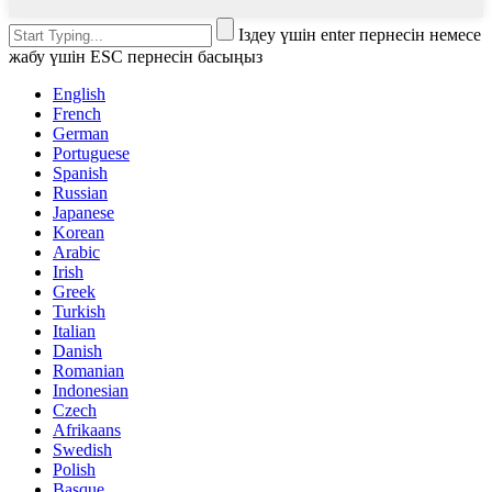
Іздеу үшін enter пернесін немесе
жабу үшін ESC пернесін басыңыз
English
French
German
Portuguese
Spanish
Russian
Japanese
Korean
Arabic
Irish
Greek
Turkish
Italian
Danish
Romanian
Indonesian
Czech
Afrikaans
Swedish
Polish
Basque