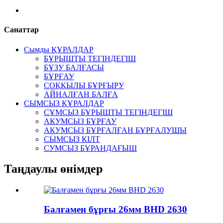
Санаттар
Сымды ҚҰРАЛДАР
БҰРЫШТЫ ТЕГІНДЕГІШ
БҰЗУ БАЛҒАСЫ
БҰРҒАУ
СОҚҚЫЛЫ БҰРҒЫРУ
АЙНАЛҒАН БАЛҒА
СЫМСЫЗ ҚҰРАЛДАР
СҰМСЫЗ БҰРЫШТЫ ТЕГІНДЕГІШ
АКУМСЫЗ БҰРҒАУ
АКУМСЫЗ БҰРҒАЛҒАН БҰРҒАЛУШЫ
СЫМСЫЗ КІЛТ
СУМСЫЗ БҰРАНДАҒЫШ
Таңдаулы өнімдер
Балғамен бұрғы 26мм BHD 2630