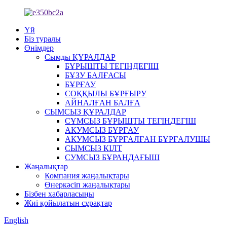
Үй
Біз туралы
Өнімдер
Сымды ҚҰРАЛДАР
БҰРЫШТЫ ТЕГІНДЕГІШ
БҰЗУ БАЛҒАСЫ
БҰРҒАУ
СОҚҚЫЛЫ БҰРҒЫРУ
АЙНАЛҒАН БАЛҒА
СЫМСЫЗ ҚҰРАЛДАР
СҰМСЫЗ БҰРЫШТЫ ТЕГІНДЕГІШ
АКУМСЫЗ БҰРҒАУ
АКУМСЫЗ БҰРҒАЛҒАН БҰРҒАЛУШЫ
СЫМСЫЗ КІЛТ
СУМСЫЗ БҰРАНДАҒЫШ
Жаңалықтар
Компания жаңалықтары
Өнеркәсіп жаңалықтары
Бізбен хабарласыңы
Жиі қойылатын сұрақтар
English